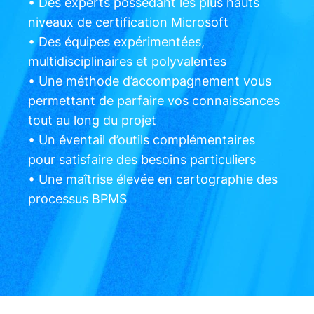
• Des experts possédant les plus hauts
niveaux de certification Microsoft
• Des équipes expérimentées,
multidisciplinaires et polyvalentes
• Une méthode d’accompagnement vous
permettant de parfaire vos connaissances
tout au long du projet
• Un éventail d’outils complémentaires
pour satisfaire des besoins particuliers
• Une maîtrise élevée en cartographie des
processus BPMS